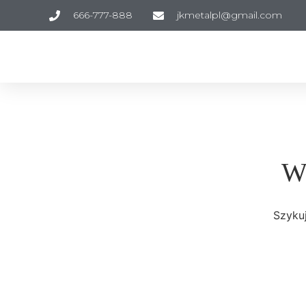
666-777-888
jkmetalpl@gmail.com
Wi
Szykuj