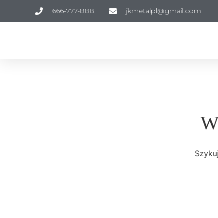
666-777-888
jkmetalpl@gmail.com
Wi
Szykuj