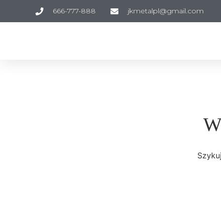
666-777-888
jkmetalpl@gmail.com
Wi
Szykuj