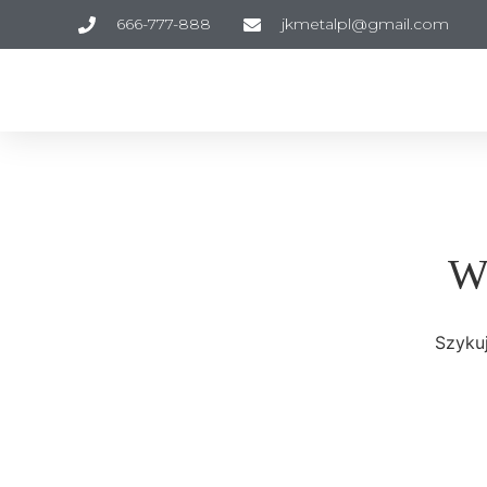
666-777-888
jkmetalpl@gmail.com
Wi
Szykuj